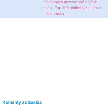
Oblíbených nizozemská dívčích
jmén
-
Top 100 oblíbených jmén v
nizozemská
Komenty za Saskia