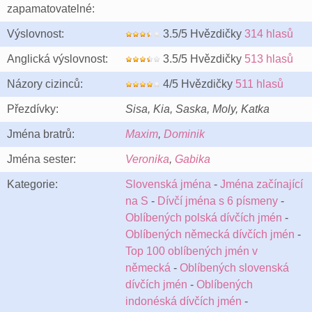
zapamatovatelné:
Výslovnost:
3.5/5 Hvězdičky
314 hlasů
Anglická výslovnost:
3.5/5 Hvězdičky
513 hlasů
Názory cizinců:
4/5 Hvězdičky
511 hlasů
Přezdívky:
Sisa, Kia, Saska, Moly, Katka
Jména bratrů:
Maxim
,
Dominik
Jména sester:
Veronika
,
Gabika
Kategorie:
Slovenská jména
-
Jména začínající
na S
-
Dívčí jména s 6 písmeny
-
Oblíbených polská dívčích jmén
-
Oblíbených německá dívčích jmén
-
Top 100 oblíbených jmén v
německá
-
Oblíbených slovenská
dívčích jmén
-
Oblíbených
indonéská dívčích jmén
-