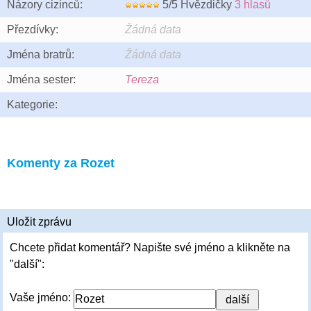
Názory cizinců:
5/5 Hvězdičky
3 hlasů
Přezdívky:
Žádná data
Jména bratrů:
Žádná data
Jména sester:
Tereza
Kategorie:
Komenty za Rozet
Uložit zprávu
Chcete přidat komentář? Napište své jméno a klikněte na
"další":
Vaše jméno: