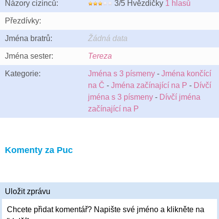
Názory cizinců:
3/5 Hvězdičky
1 hlasů
Přezdívky:
Jména bratrů:
Žádná data
Jména sester:
Tereza
Kategorie:
Jména s 3 písmeny
-
Jména končící
na Č
-
Jména začínající na P
-
Dívčí
jména s 3 písmeny
-
Dívčí jména
začínající na P
Komenty za Puc
Uložit zprávu
Chcete přidat komentář? Napište své jméno a klikněte na