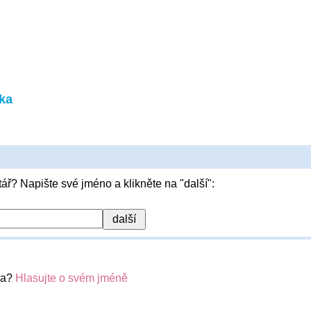
ka
ář? Napište své jméno a klikněte na "další":
ka?
Hlasujte o svém jméně