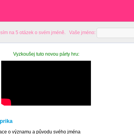
sím na 5 otázek o svém jméně. Vaše jméno:
Vyzkoušej tuto novou párty hru:
prika
mace o významu a původu svého jména