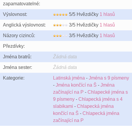
zapamatovatelné:
Výslovnost:
5/5 Hvězdičky
1 hlasů
Anglická výslovnost:
3/5 Hvězdičky
1 hlasů
Názory cizinců:
3/5 Hvězdičky
1 hlasů
Přezdívky:
Jména bratrů:
Žádná data
Jména sester:
Žádná data
Kategorie:
Latinská jména
-
Jména s 9 písmeny
-
Jména končící na Š
-
Jména
začínající na P
-
Chlapecké jména s
9 písmeny
-
Chlapecká jména s 4
slabikami
-
Chlapecká jména
končící na Š
-
Chlapecká jména
začínající na P