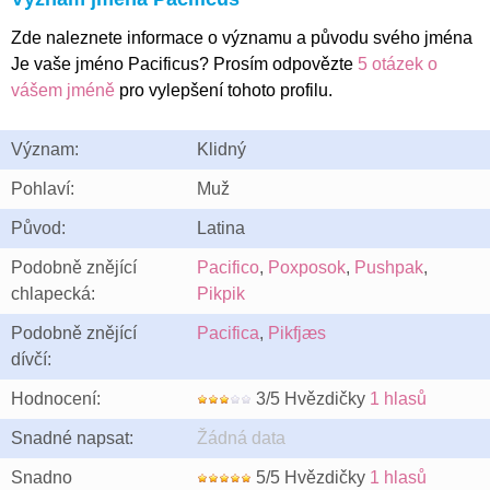
Zde naleznete informace o významu a původu svého jména
Je vaše jméno Pacificus? Prosím odpovězte
5 otázek o
vášem jméně
pro vylepšení tohoto profilu.
Význam:
Klidný
Pohlaví:
Muž
Původ:
Latina
Podobně znějící
Pacifico
,
Poxposok
,
Pushpak
,
chlapecká:
Pikpik
Podobně znějící
Pacifica
,
Pikfjæs
dívčí:
Hodnocení:
3/5 Hvězdičky
1 hlasů
Snadné napsat:
Žádná data
Snadno
5/5 Hvězdičky
1 hlasů