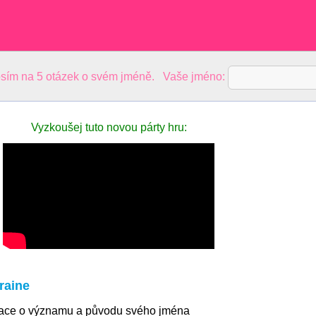
sím na 5 otázek o svém jméně. Vaše jméno:
Vyzkoušej tuto novou párty hru:
raine
mace o významu a původu svého jména