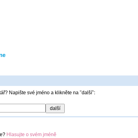
ne
ář? Napište své jméno a klikněte na "další":
ne?
Hlasujte o svém jméně