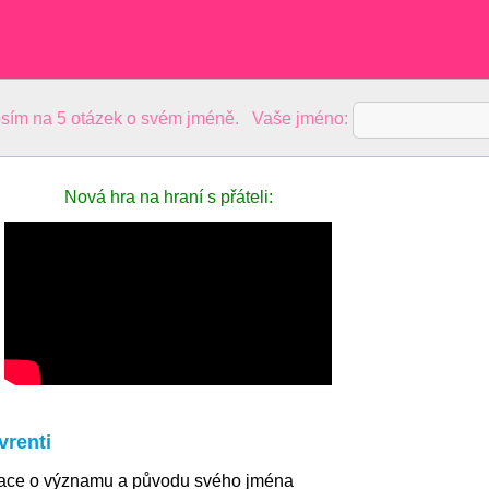
sím na 5 otázek o svém jméně. Vaše jméno:
Nová hra na hraní s přáteli:
renti
mace o významu a původu svého jména