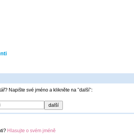
nti
ář? Napište své jméno a klikněte na "další":
nti?
Hlasujte o svém jméně