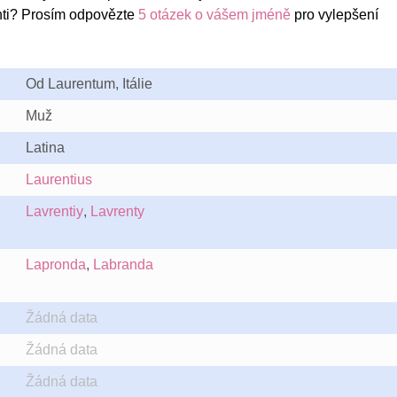
nti? Prosím odpovězte
5 otázek o vášem jméně
pro vylepšení
Od Laurentum, Itálie
Muž
Latina
Laurentius
Lavrentiy
,
Lavrenty
Lapronda
,
Labranda
Žádná data
Žádná data
Žádná data