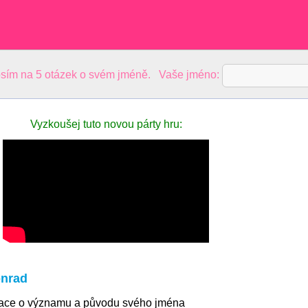
sím na 5 otázek o svém jméně. Vaše jméno:
Vyzkoušej tuto novou párty hru:
nrad
mace o významu a původu svého jména