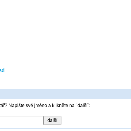
ad
ář? Napište své jméno a klikněte na "další":