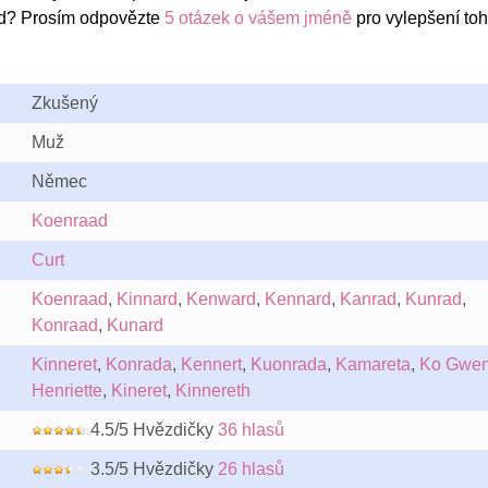
d? Prosím odpovězte
5 otázek o vášem jméně
pro vylepšení toh
Zkušený
Muž
Němec
Koenraad
Curt
Koenraad
,
Kinnard
,
Kenward
,
Kennard
,
Kanrad
,
Kunrad
,
Konraad
,
Kunard
Kinneret
,
Konrada
,
Kennert
,
Kuonrada
,
Kamareta
,
Ko Gwe
Henriette
,
Kineret
,
Kinnereth
4.5/5 Hvězdičky
36 hlasů
3.5/5 Hvězdičky
26 hlasů