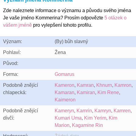
Zde naleznete informace o významu a původu svého jména
Je vaše jméno Kommerina? Prosím odpovězte
5 otázek o
vášem jméně
pro vylepšení tohoto profilu.
Význam:
(By) bůh slavný
Pohlaví:
Žena
Původ:
Forma:
Gomarus
Podobně znějící
Kameron
,
Kamran
,
Khnurn
,
Kamron
,
chlapecká:
Kamaran
,
Kamiran
,
Kim Rene
,
Kaimeron
Podobně znějící
Kameryn
,
Kamrin
,
Kamryn
,
Kamren
,
dívčí:
Kumari Uma
,
Kim Yerim
,
Kim
Marion
,
Kagamine Rin