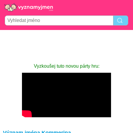
Vyzkoušej tuto novou párty hru:
Význam jména Kommerina