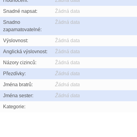
Hodnocení:
Žádná data
Snadné napsat:
Žádná data
Snadno
Žádná data
zapamatovatelné:
Výslovnost:
Žádná data
Anglická výslovnost:
Žádná data
Názory cizinců:
Žádná data
Přezdívky:
Žádná data
Jména bratrů:
Žádná data
Jména sester:
Žádná data
Kategorie: