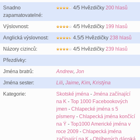
Snadno
4/5 Hvězdičky
200 hlasů
zapamatovatelné:
Výslovnost:
4/5 Hvězdičky
199 hlasů
Anglická výslovnost:
4.5/5 Hvězdičky
238 hlasů
Názory cizinců:
4/5 Hvězdičky
239 hlasů
Přezdívky:
Jména bratrů:
Andrew
,
Jon
Jména sester:
Lili
,
Jaime
,
Kim
,
Kristýna
Kategorie:
Skotské jména
-
Jména začínající
na K
-
Top 1000 Facebookových
jmen
-
Chlapecké jména s 5
písmeny
-
Chlapecká jména končící
na Ý
-
Top1000 Americké jména v
roce 2009
-
Chlapecká jména
začínající na K
-
Oblíbených dánská