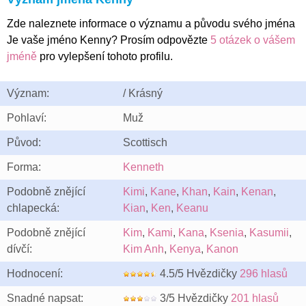
Zde naleznete informace o významu a původu svého jména
Je vaše jméno Kenny? Prosím odpovězte
5 otázek o vášem
jméně
pro vylepšení tohoto profilu.
Význam:
/ Krásný
Pohlaví:
Muž
Původ:
Scottisch
Forma:
Kenneth
Podobně znějící
Kimi
,
Kane
,
Khan
,
Kain
,
Kenan
,
chlapecká:
Kian
,
Ken
,
Keanu
Podobně znějící
Kim
,
Kami
,
Kana
,
Ksenia
,
Kasumii
,
dívčí:
Kim Anh
,
Kenya
,
Kanon
Hodnocení:
4.5/5 Hvězdičky
296 hlasů
Snadné napsat:
3/5 Hvězdičky
201 hlasů