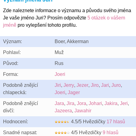
Zde naleznete informace o významu a původu svého jména
Je vaše jméno Juri? Prosím odpovězte
5 otázek o vášem
jméně
pro vylepšení tohoto profilu.
Význam:
Boer, Akkerman
Pohlaví:
Muž
Původ:
Rus
Forma:
Joeri
Podobně znějící
Jiri
,
Jerry
,
Jezer
,
Jiro
,
Jari
,
Juro
,
chlapecká:
Joeri
,
Jager
Podobně znějící
Jara
,
Jira
,
Jora
,
Johari
,
Jakira
,
Jeri
,
dívčí:
Jazeera
,
Jawahir
Hodnocení:
4.5/5 Hvězdičky
17 hlasů
Snadné napsat:
4/5 Hvězdičky
9 hlasů