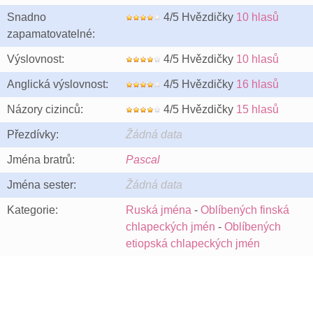
Snadno
4/5 Hvězdičky
10 hlasů
zapamatovatelné:
Výslovnost:
4/5 Hvězdičky
10 hlasů
Anglická výslovnost:
4/5 Hvězdičky
16 hlasů
Názory cizinců:
4/5 Hvězdičky
15 hlasů
Přezdívky:
Žádná data
Jména bratrů:
Pascal
Jména sester:
Žádná data
Kategorie:
Ruská jména
-
Oblíbených finská
chlapeckých jmén
-
Oblíbených
etiopská chlapeckých jmén