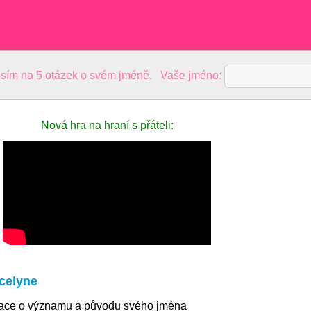
sím na 5 otázek o svém jméně. Vaše jméno:
Nová hra na hraní s přáteli:
celyne
mace o významu a původu svého jména