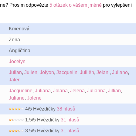
yne? Prosím odpovězte
5 otázek o vášem jméně
pro vylepšení
Kmenový
Žena
Angličtina
Jocelyn
Julian
,
Julien
,
Jolyon
,
Jacquelin
,
Julliën
,
Jelani
,
Juliano
,
Jalen
Jacqueline
,
Juliana
,
Jolana
,
Jelena
,
Julianna
,
Jillian
,
Juliane
,
Jolene
4/5 Hvězdičky
38 hlasů
1.5/5 Hvězdičky
31 hlasů
3.5/5 Hvězdičky
31 hlasů