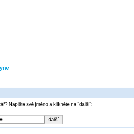
lyne
ář? Napište své jméno a klikněte na "další":