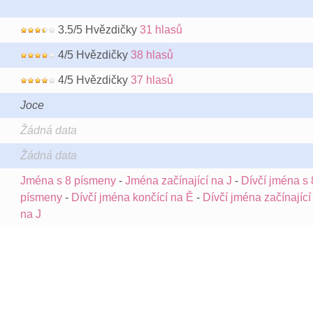
3.5/5 Hvězdičky
31 hlasů
4/5 Hvězdičky
38 hlasů
4/5 Hvězdičky
37 hlasů
Joce
Žádná data
Žádná data
Jména s 8 písmeny
-
Jména začínající na J
-
Dívčí jména s 
písmeny
-
Dívčí jména končící na Ě
-
Dívčí jména začínající
na J