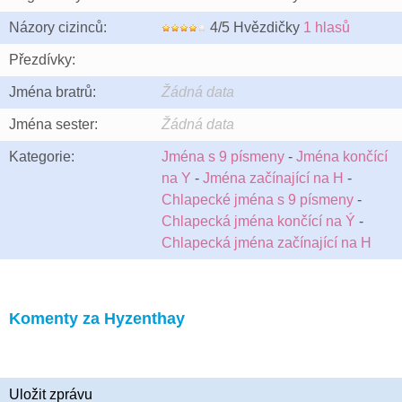
Názory cizinců:
4/5 Hvězdičky
1 hlasů
Přezdívky:
Jména bratrů:
Žádná data
Jména sester:
Žádná data
Kategorie:
Jména s 9 písmeny
-
Jména končící
na Y
-
Jména začínající na H
-
Chlapecké jména s 9 písmeny
-
Chlapecká jména končící na Ý
-
Chlapecká jména začínající na H
Komenty za Hyzenthay
Uložit zprávu