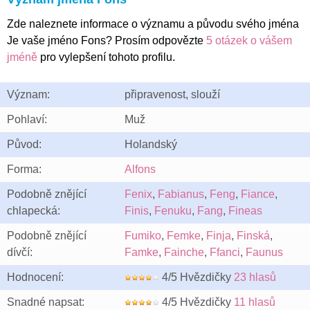
Zde naleznete informace o významu a původu svého jména
Je vaše jméno Fons? Prosím odpovězte
5 otázek o vášem
jméně
pro vylepšení tohoto profilu.
Význam:
připravenost, slouží
Pohlaví:
Muž
Původ:
Holandský
Forma:
Alfons
Podobně znějící
Fenix
,
Fabianus
,
Feng
,
Fiance
,
chlapecká:
Finis
,
Fenuku
,
Fang
,
Fineas
Podobně znějící
Fumiko
,
Femke
,
Finja
,
Finská
,
dívčí:
Famke
,
Fainche
,
Ffanci
,
Faunus
Hodnocení:
4/5 Hvězdičky
23 hlasů
Snadné napsat:
4/5 Hvězdičky
11 hlasů