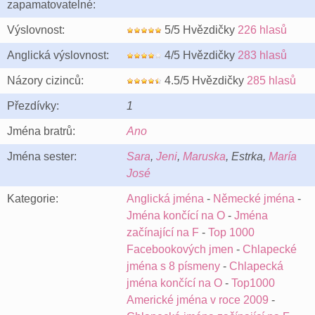
zapamatovatelné:
Výslovnost:
5/5 Hvězdičky
226 hlasů
Anglická výslovnost:
4/5 Hvězdičky
283 hlasů
Názory cizinců:
4.5/5 Hvězdičky
285 hlasů
Přezdívky:
1
Jména bratrů:
Ano
Jména sester:
Sara
,
Jeni
,
Maruska
, Estrka,
María
José
Kategorie:
Anglická jména
-
Německé jména
-
Jména končící na O
-
Jména
začínající na F
-
Top 1000
Facebookových jmen
-
Chlapecké
jména s 8 písmeny
-
Chlapecká
jména končící na O
-
Top1000
Americké jména v roce 2009
-