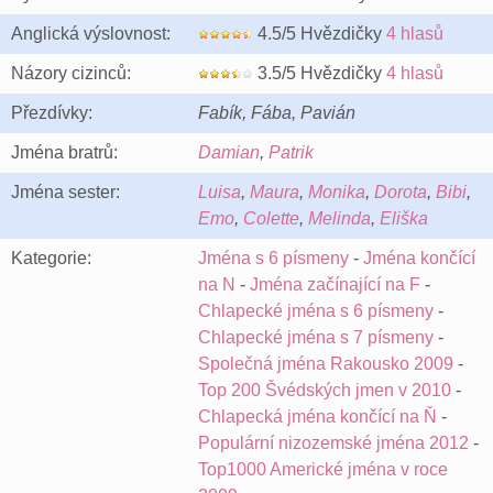
Anglická výslovnost:
4.5/5 Hvězdičky
4 hlasů
Názory cizinců:
3.5/5 Hvězdičky
4 hlasů
Přezdívky:
Fabík, Fába, Pavián
Jména bratrů:
Damian
,
Patrik
Jména sester:
Luisa
,
Maura
,
Monika
,
Dorota
,
Bibi
,
Emo
,
Colette
,
Melinda
,
Eliška
Kategorie:
Jména s 6 písmeny
-
Jména končící
na N
-
Jména začínající na F
-
Chlapecké jména s 6 písmeny
-
Chlapecké jména s 7 písmeny
-
Společná jména Rakousko 2009
-
Top 200 Švédských jmen v 2010
-
Chlapecká jména končící na Ň
-
Populární nizozemské jména 2012
-
Top1000 Americké jména v roce