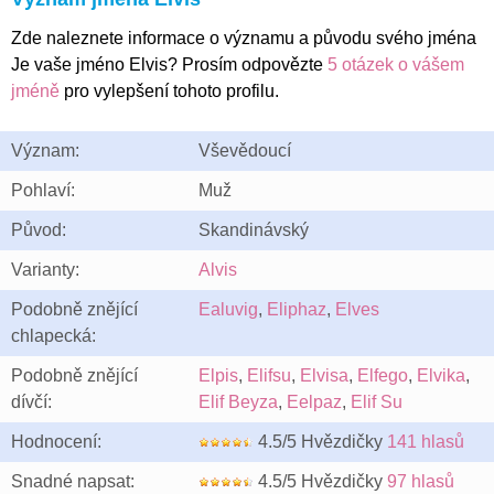
Zde naleznete informace o významu a původu svého jména
Je vaše jméno Elvis? Prosím odpovězte
5 otázek o vášem
jméně
pro vylepšení tohoto profilu.
Význam:
Vševědoucí
Pohlaví:
Muž
Původ:
Skandinávský
Varianty:
Alvis
Podobně znějící
Ealuvig
,
Eliphaz
,
Elves
chlapecká:
Podobně znějící
Elpis
,
Elifsu
,
Elvisa
,
Elfego
,
Elvika
,
dívčí:
Elif Beyza
,
Eelpaz
,
Elif Su
Hodnocení:
4.5/5 Hvězdičky
141 hlasů
Snadné napsat:
4.5/5 Hvězdičky
97 hlasů