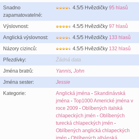
Snadno
4.5/5 Hvězdičky
95 hlasů
zapamatovatelné:
Výslovnost:
4.5/5 Hvězdičky
97 hlasů
Anglická výslovnost:
4.5/5 Hvězdičky
133 hlasů
Názory cizinců:
4.5/5 Hvězdičky
132 hlasů
Přezdívky:
Žádná data
Jména bratrů:
Yannis
,
John
Jména sester:
Jessie
Kategorie:
Anglická jména
-
Skandinávská
jména
-
Top1000 Americké jména v
roce 2009
-
Oblíbených italská
chlapeckých jmén
-
Oblíbených
turecká chlapeckých jmén
-
Oblíbených anglická chlapeckých
jmén
-
Oblíbených albánská