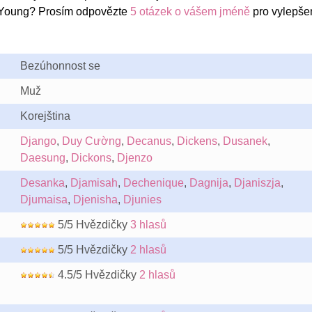
-Young? Prosím odpovězte
5 otázek o vášem jméně
pro vylepše
Bezúhonnost se
Muž
Korejština
Django
,
Duy Cường
,
Decanus
,
Dickens
,
Dusanek
,
Daesung
,
Dickons
,
Djenzo
Desanka
,
Djamisah
,
Dechenique
,
Dagnija
,
Djaniszja
,
Djumaisa
,
Djenisha
,
Djunies
5/5 Hvězdičky
3 hlasů
5/5 Hvězdičky
2 hlasů
4.5/5 Hvězdičky
2 hlasů