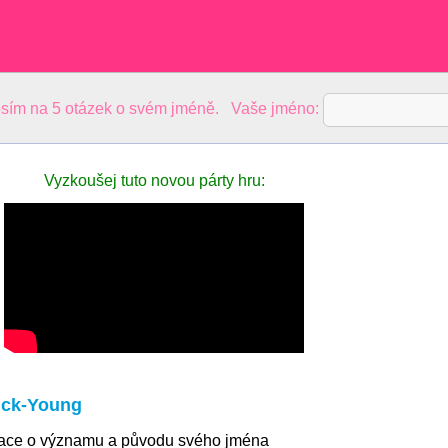
sím na 5 otázek o svém jméně. Vaše jméno:
Vyzkoušej tuto novou párty hru:
ck-Young
mace o významu a původu svého jména