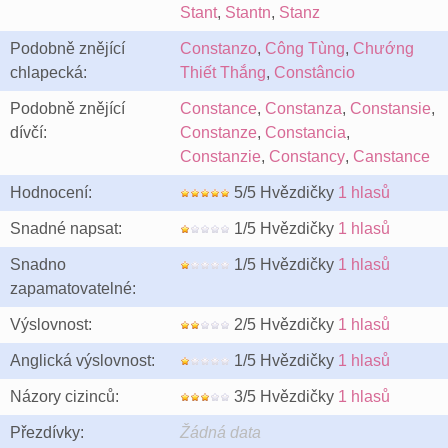
Stant
,
Stantn
,
Stanz
Podobně znějící
Constanzo
,
Công Tùng
,
Chướng
chlapecká:
Thiết Thắng
,
Constâncio
Podobně znějící
Constance
,
Constanza
,
Constansie
,
dívčí:
Constanze
,
Constancia
,
Constanzie
,
Constancy
,
Canstance
Hodnocení:
5/5 Hvězdičky
1 hlasů
Snadné napsat:
1/5 Hvězdičky
1 hlasů
Snadno
1/5 Hvězdičky
1 hlasů
zapamatovatelné:
Výslovnost:
2/5 Hvězdičky
1 hlasů
Anglická výslovnost:
1/5 Hvězdičky
1 hlasů
Názory cizinců:
3/5 Hvězdičky
1 hlasů
Přezdívky:
Žádná data