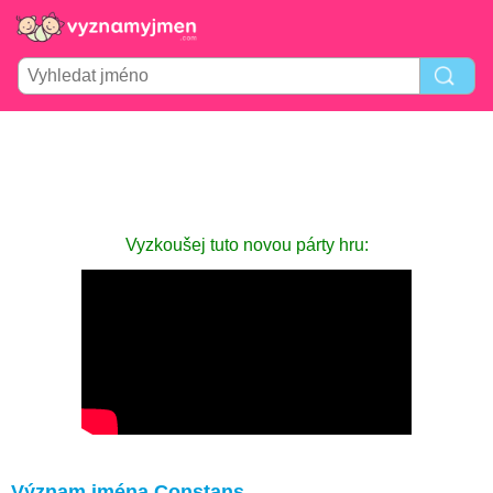
Vyzkoušej tuto novou párty hru:
Význam jména Constans