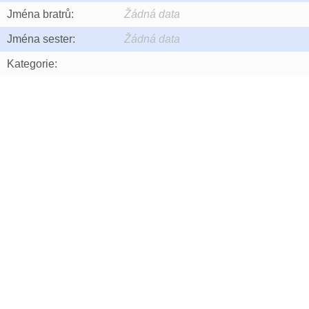
Jména bratrů:
Žádná data
Jména sester:
Žádná data
Kategorie: