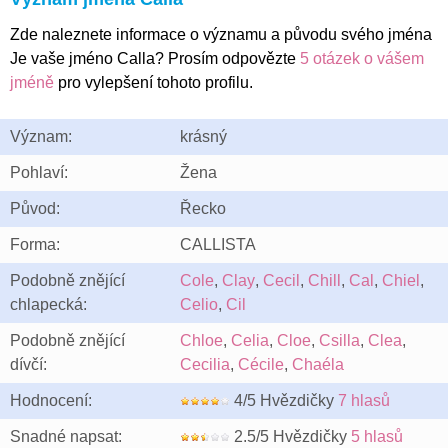
Zde naleznete informace o významu a původu svého jména
Je vaše jméno Calla? Prosím odpovězte
5 otázek o vášem
jméně
pro vylepšení tohoto profilu.
Význam:
krásný
Pohlaví:
Žena
Původ:
Řecko
Forma:
CALLISTA
Podobně znějící
Cole
,
Clay
,
Cecil
,
Chill
,
Cal
,
Chiel
,
chlapecká:
Celio
,
Cil
Podobně znějící
Chloe
,
Celia
,
Cloe
,
Csilla
,
Clea
,
dívčí:
Cecilia
,
Cécile
,
Chaéla
Hodnocení:
4/5 Hvězdičky
7 hlasů
Snadné napsat:
2.5/5 Hvězdičky
5 hlasů