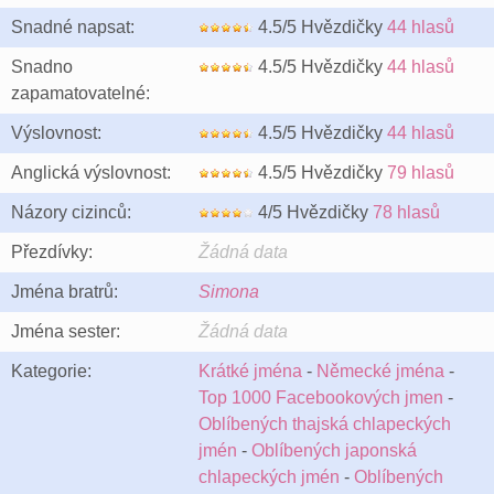
Snadné napsat:
4.5/5 Hvězdičky
44 hlasů
Snadno
4.5/5 Hvězdičky
44 hlasů
zapamatovatelné:
Výslovnost:
4.5/5 Hvězdičky
44 hlasů
Anglická výslovnost:
4.5/5 Hvězdičky
79 hlasů
Názory cizinců:
4/5 Hvězdičky
78 hlasů
Přezdívky:
Žádná data
Jména bratrů:
Simona
Jména sester:
Žádná data
Kategorie:
Krátké jména
-
Německé jména
-
Top 1000 Facebookových jmen
-
Oblíbených thajská chlapeckých
jmén
-
Oblíbených japonská
chlapeckých jmén
-
Oblíbených