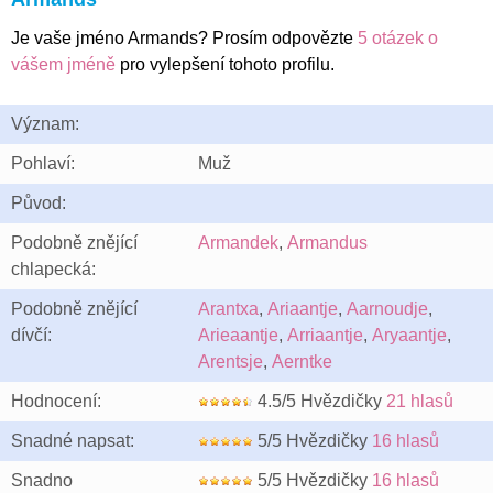
Je vaše jméno Armands? Prosím odpovězte
5 otázek o
vášem jméně
pro vylepšení tohoto profilu.
Význam:
Pohlaví:
Muž
Původ:
Podobně znějící
Armandek
,
Armandus
chlapecká:
Podobně znějící
Arantxa
,
Ariaantje
,
Aarnoudje
,
dívčí:
Arieaantje
,
Arriaantje
,
Aryaantje
,
Arentsje
,
Aerntke
Hodnocení:
4.5/5 Hvězdičky
21 hlasů
Snadné napsat:
5/5 Hvězdičky
16 hlasů
Snadno
5/5 Hvězdičky
16 hlasů