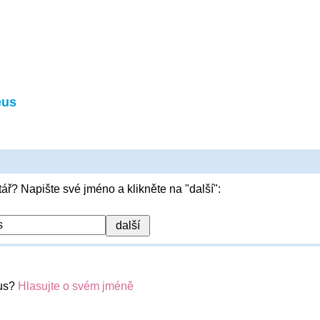
eus
ář? Napište své jméno a klikněte na "další":
eus?
Hlasujte o svém jméně