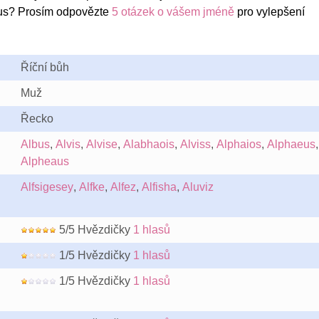
us? Prosím odpovězte
5 otázek o vášem jméně
pro vylepšení
Říční bůh
Muž
Řecko
Albus
,
Alvis
,
Alvise
,
Alabhaois
,
Alviss
,
Alphaios
,
Alphaeus
,
Alpheaus
Alfsigesey
,
Alfke
,
Alfez
,
Alfisha
,
Aluviz
5/5 Hvězdičky
1 hlasů
1/5 Hvězdičky
1 hlasů
1/5 Hvězdičky
1 hlasů