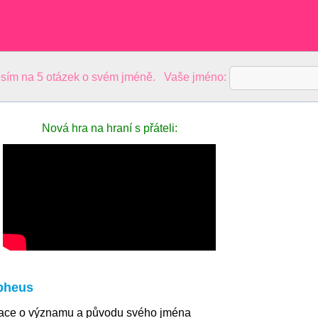
sím na 5 otázek o svém jméně. Vaše jméno:
Nová hra na hraní s přáteli:
pheus
mace o významu a původu svého jména