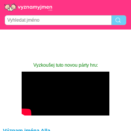
Vyzkoušej tuto novou párty hru:
Význam jména Alla