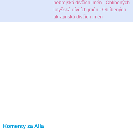
hebrejská dívčích jmén
-
Oblíbených
lotyšská dívčích jmén
-
Oblíbených
ukrajinská dívčích jmén
Komenty za Alla