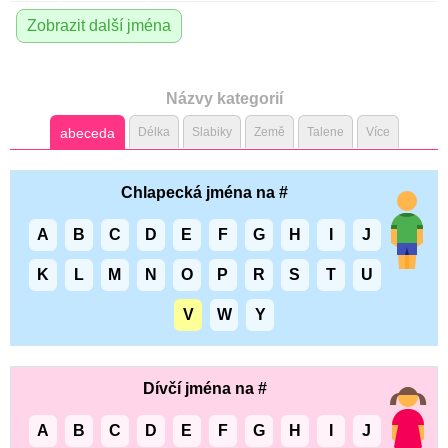
Zobrazit další jména
Názvy kategorií
abeceda
Délka
Slabiky
Země
Talene
Více
Chlapecká jména na #
A
B
C
D
E
F
G
H
I
J
K
L
M
N
O
P
R
S
T
U
V
W
Y
Dívčí jména na #
A
B
C
D
E
F
G
H
I
J