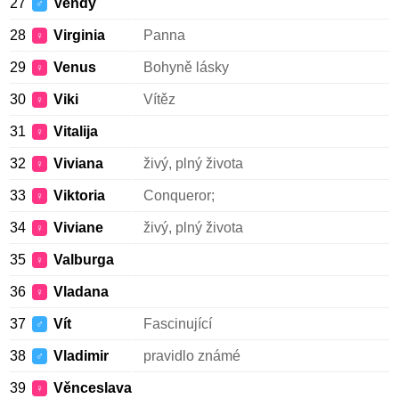
27
Vendy
♂
28
Virginia
Panna
♀
29
Venus
Bohyně lásky
♀
30
Viki
Vítěz
♀
31
Vitalija
♀
32
Viviana
živý, plný života
♀
33
Viktoria
Conqueror;
♀
34
Viviane
živý, plný života
♀
35
Valburga
♀
36
Vladana
♀
37
Vít
Fascinující
♂
38
Vladimir
pravidlo známé
♂
39
Věnceslava
♀