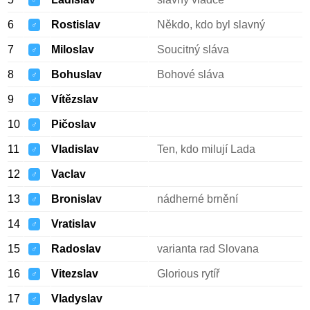
♂
6
Rostislav
Někdo, kdo byl slavný
♂
7
Miloslav
Soucitný sláva
♂
8
Bohuslav
Bohové sláva
♂
9
Vítězslav
♂
10
Pičoslav
♂
11
Vladislav
Ten, kdo milují Lada
♂
12
Vaclav
♂
13
Bronislav
nádherné brnění
♂
14
Vratislav
♂
15
Radoslav
varianta rad Slovana
♂
16
Vitezslav
Glorious rytíř
♂
17
Vladyslav
♂