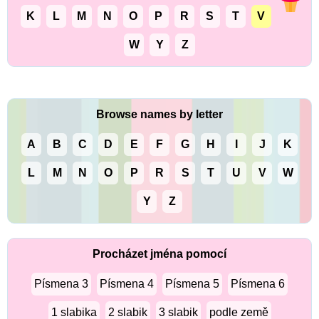
K
L
M
N
O
P
R
S
T
V
W
Y
Z
Browse names by letter
A
B
C
D
E
F
G
H
I
J
K
L
M
N
O
P
R
S
T
U
V
W
Y
Z
Procházet jména pomocí
Písmena 3
Písmena 4
Písmena 5
Písmena 6
1 slabika
2 slabik
3 slabik
podle země