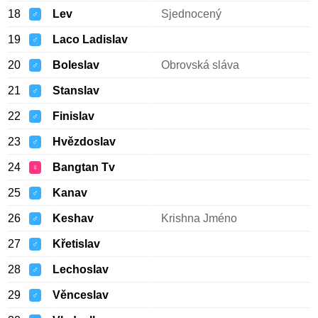
18
Lev
Sjednocený
♂
19
Laco Ladislav
♂
20
Boleslav
Obrovská sláva
♂
21
Stanslav
♂
22
Finislav
♂
23
Hvězdoslav
♂
24
Bangtan Tv
♀
25
Kanav
♂
26
Keshav
Krishna Jméno
♂
27
Křetislav
♂
28
Lechoslav
♂
29
Věnceslav
♂