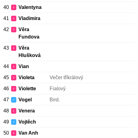
40
Valentyna
♀
41
Vladimira
♀
42
Věra
♀
Fundova
43
Věra
♀
Hlušková
44
Vian
♀
45
Violeta
Večer tříkrálový
♀
46
Violette
Fialový
♀
47
Vogel
Bird.
♂
48
Venera
♀
49
Vojtěch
♂
50
Van Anh
♀