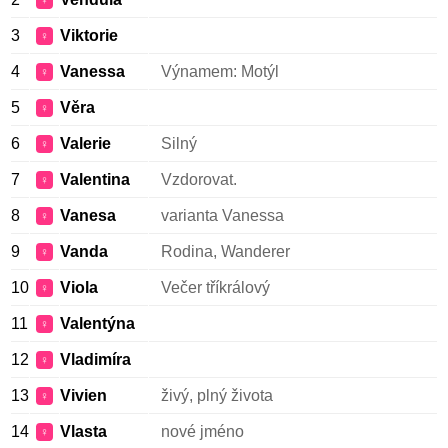
♀
3
Viktorie
♀
4
Vanessa
Výnamem: Motýl
♀
5
Věra
♀
6
Valerie
Silný
♀
7
Valentina
Vzdorovat.
♀
8
Vanesa
varianta Vanessa
♀
9
Vanda
Rodina, Wanderer
♀
10
Viola
Večer tříkrálový
♀
11
Valentýna
♀
12
Vladimíra
♀
13
Vivien
živý, plný života
♀
14
Vlasta
nové jméno
♀