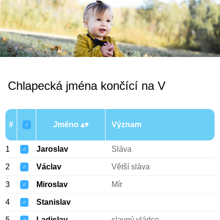
Chlapecká jména končící na V
#
Jméno
Význam
♂
1
Jaroslav
Sláva
♂
2
Václav
Větší sláva
♂
3
Miroslav
Mír
♂
4
Stanislav
♂
5
Ladislav
slavný vládce