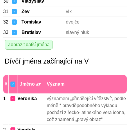
30
Vladysllav
♂
31
Zev
vlk
♂
32
Tomislav
dvojče
♂
33
Bretislav
slavný hluk
♂
Zobrazit další jména
Dívčí jména začínající na V
#
Jméno
Význam
♂
1
Veronika
významem „přinášející vítězství“, podle
♀
méně * pravděpodobného výkladu
pochází z řecko-latinského vera icona,
což znamená „pravý obraz“.
2
Vendula