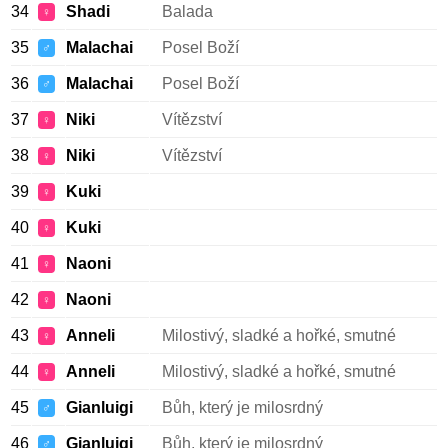
34
Shadi
Balada
♀
35
Malachai
Posel Boží
♂
36
Malachai
Posel Boží
♂
37
Niki
Vítězství
♀
38
Niki
Vítězství
♀
39
Kuki
♀
40
Kuki
♀
41
Naoni
♀
42
Naoni
♀
43
Anneli
Milostivý, sladké a hořké, smutné
♀
44
Anneli
Milostivý, sladké a hořké, smutné
♀
45
Gianluigi
Bůh, který je milosrdný
♂
46
Gianluigi
Bůh, který je milosrdný
♂