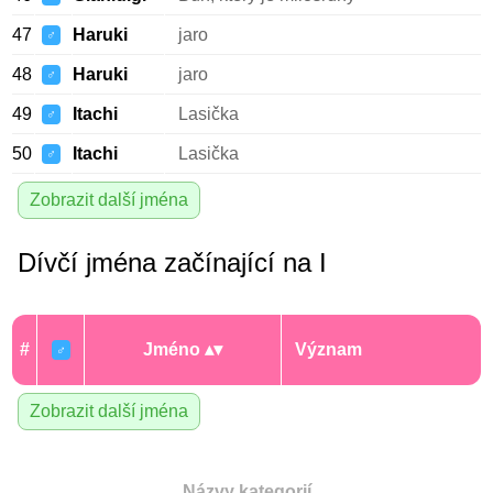
47
Haruki
jaro
♂
48
Haruki
jaro
♂
49
Itachi
Lasička
♂
50
Itachi
Lasička
♂
Zobrazit další jména
Dívčí jména začínající na I
#
Jméno
Význam
♂
Zobrazit další jména
Názvy kategorií