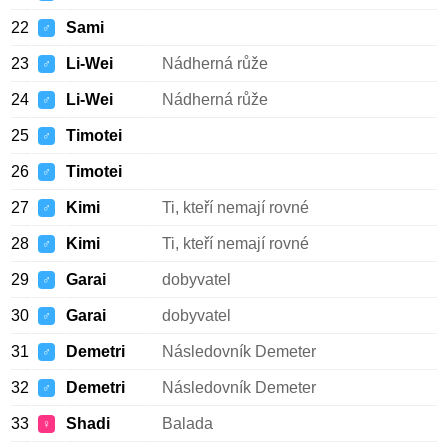
22
Sami
♂
23
Li-Wei
Nádherná růže
♂
24
Li-Wei
Nádherná růže
♂
25
Timotei
♂
26
Timotei
♂
27
Kimi
Ti, kteří nemají rovné
♂
28
Kimi
Ti, kteří nemají rovné
♂
29
Garai
dobyvatel
♂
30
Garai
dobyvatel
♂
31
Demetri
Následovník Demeter
♂
32
Demetri
Následovník Demeter
♂
33
Shadi
Balada
♀