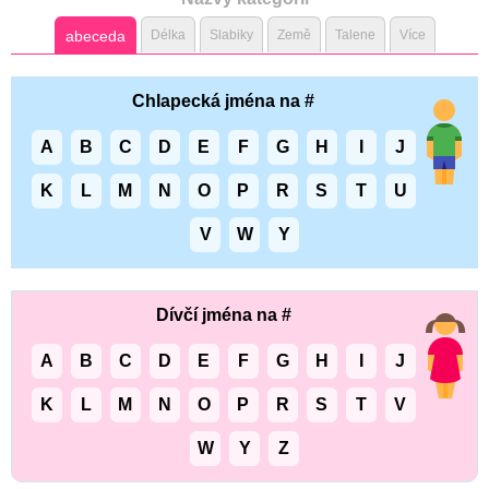
abeceda
Délka
Slabiky
Země
Talene
Více
Chlapecká jména na #
A
B
C
D
E
F
G
H
I
J
K
L
M
N
O
P
R
S
T
U
V
W
Y
Dívčí jména na #
A
B
C
D
E
F
G
H
I
J
K
L
M
N
O
P
R
S
T
V
W
Y
Z