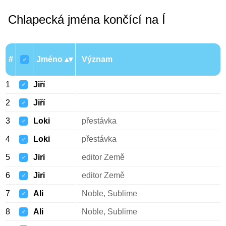
Chlapecká jména končící na Í
#
Jméno
Význam
♂
1
Jiří
♂
2
Jiří
♂
3
Loki
přestávka
♂
4
Loki
přestávka
♂
5
Jiri
editor Země
♂
6
Jiri
editor Země
♂
7
Ali
Noble, Sublime
♂
8
Ali
Noble, Sublime
♂