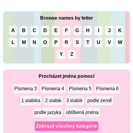
Browse names by letter
A
B
C
D
E
F
G
H
I
J
K
L
M
N
O
P
R
S
T
U
V
W
Y
Z
Procházet jména pomocí
Písmena 3
Písmena 4
Písmena 5
Písmena 6
1 slabika
2 slabik
3 slabik
podle země
podle jazyka
oblíbená jména
Zobrazit všechny kategorie