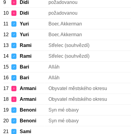
9
Didi
požadovanou
♀
10
Didi
požadovanou
♀
11
Yuri
Boer, Akkerman
♂
12
Yuri
Boer, Akkerman
♂
13
Rami
Střelec (souhvězdí)
♂
14
Rami
Střelec (souhvězdí)
♂
15
Bari
Alláh
♂
16
Bari
Alláh
♂
17
Armani
Obyvatel městského okresu
♀
18
Armani
Obyvatel městského okresu
♀
19
Benoni
Syn mé obavy
♂
20
Benoni
Syn mé obavy
♂
21
Sami
♂