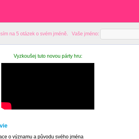
sím na 5 otázek o svém jméně. Vaše jméno:
Vyzkoušej tuto novou párty hru:
vie
mace o významu a původu svého jména