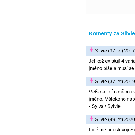
Komenty za Silvie
Silvie (37 let) 20
Jelikož existují 4 vari
jméno píše a musí se 
Silvie (37 let) 20
Většina lidí o mě mluv
jméno. Málokoho napad
- Sylva / Sylvie.
Silvie (49 let) 202
Lidé me neoslovuji Sil