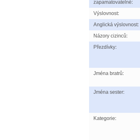
zapamatovatelné:
Výslovnost:
Anglická výslovnost:
Názory cizinců:
Přezdívky:
Jména bratrů:
Jména sester:
Kategorie: