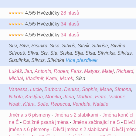
4.5/5 Hvězdičky
28 hlasů
4.5/5 Hvězdičky
34 hlasů
4.5/5 Hvězdičky
34 hlasů
Sisi, Silvi, Sisinka, Sisa, Silvuš, Silvík, Silvuše, Silvína,
Silvouš, Slíva, Sis, Sia, Siska, Síja, Sísa, Silvinka, Silvius,
Sisulinka, Silvus, Slivinka
Více přezdívek
Lukáš
,
Jan
,
Antonín
,
Robert
,
Faris
,
Matyas
,
Matej
,
Richard
,
Michal
,
Vladimír
,
Karel
,
Marek
, Sísa
Vanessa
,
Lucie
,
Barbora
,
Denisa
,
Sophie
,
Marie
,
Simona
,
Nikola
,
Kristýna
,
Monika
,
Jana
,
Martina
,
Petra
,
Victorie
,
Noah
,
Klára
,
Sofie
,
Rebecca
,
Vendula
,
Natálie
Jména s 6 písmeny
-
Jména s 2 slabikami
-
Jména končící
na É
-
Obtížně psaná jména
-
Jména začínající na S
-
Dívčí
jména s 6 písmeny
-
Dívčí jména s 2 slabikami
-
Dívčí jmén