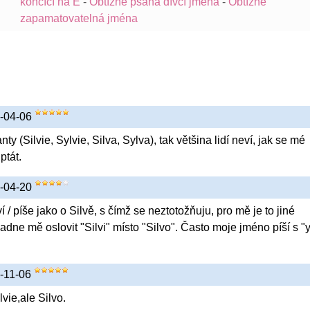
končící na E
-
Obtížně psaná dívčí jména
-
Obtížně
zapamatovatelná jména
17-04-06
anty (Silvie, Sylvie, Silva, Sylva), tak většina lidí neví, jak se mé
ptát.
19-04-20
í / píše jako o Silvě, s čímž se neztotožňuju, pro mě je to jiné
ne mě oslovit "Silvi" místo "Silvo". Často moje jméno píší s "y
0-11-06
vie,ale Silvo.