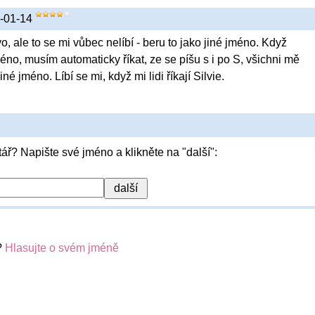
21-01-14
vo, ale to se mi vůbec nelíbí - beru to jako jiné jméno. Když
éno, musím automaticky říkat, ze se píšu s i po S, všichni mě
iné jméno. Líbí se mi, když mi lidi říkají Silvie.
ář? Napište své jméno a klikněte na "další":
?
Hlasujte o svém jméně