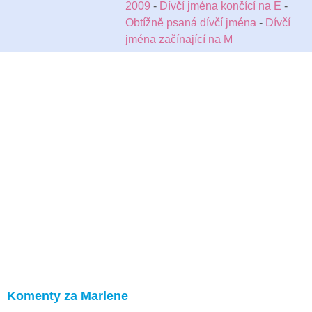
2009
-
Dívčí jména končící na E
-
Obtížně psaná dívčí jména
-
Dívčí
jména začínající na M
Komenty za Marlene