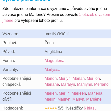
Zde naleznete informace o významu a původu svého jména
Je vaše jméno Marlene? Prosím odpovězte
5 otázek o vášem
jméně
pro vylepšení tohoto profilu.
Význam:
urostlý čištění
Pohlaví:
Žena
Původ:
Angličtina
Forma:
Magdalena
Varianty:
Marlyssa
Podobně znějící
Marlon
,
Merlyn
,
Marlan
,
Merlion
,
chlapecká:
Marlane
,
Maralyn
,
Marilynn
,
Merlano
Podobně znějící
Marlen
,
Merlin
,
Marleen
,
Marlena
,
dívčí:
Marlin
,
Marilyn
,
Marlyn
,
Marilène
Hodnocení:
5/5 Hvězdičky
6 hlasů