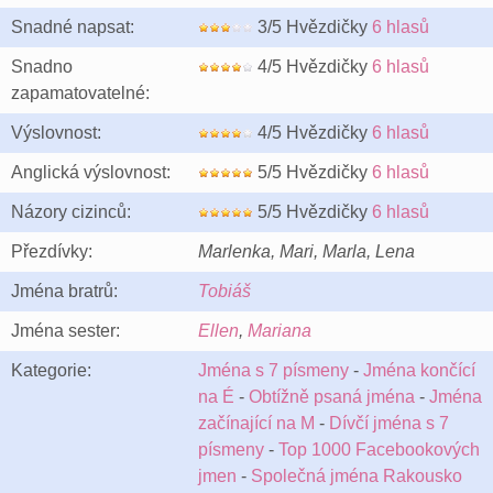
Snadné napsat:
3/5 Hvězdičky
6 hlasů
Snadno
4/5 Hvězdičky
6 hlasů
zapamatovatelné:
Výslovnost:
4/5 Hvězdičky
6 hlasů
Anglická výslovnost:
5/5 Hvězdičky
6 hlasů
Názory cizinců:
5/5 Hvězdičky
6 hlasů
Přezdívky:
Marlenka, Mari, Marla, Lena
Jména bratrů:
Tobiáš
Jména sester:
Ellen
,
Mariana
Kategorie:
Jména s 7 písmeny
-
Jména končící
na É
-
Obtížně psaná jména
-
Jména
začínající na M
-
Dívčí jména s 7
písmeny
-
Top 1000 Facebookových
jmen
-
Společná jména Rakousko