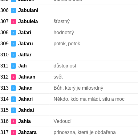
306
Jabulani
♂
307
Jabulela
šťastný
♀
308
Jafari
hodnotný
♂
309
Jafaru
potok, potok
♂
310
Jaffar
♂
311
Jah
důstojnost
♂
312
Jahaan
svět
♀
313
Jahan
Bůh, který je milosrdný
♂
314
Jahari
Někdo, kdo má mládí, sílu a moc
♂
315
Jahdai
♂
316
Jahia
Vedoucí
♀
317
Jahzara
princezna, která je obdařena
♀