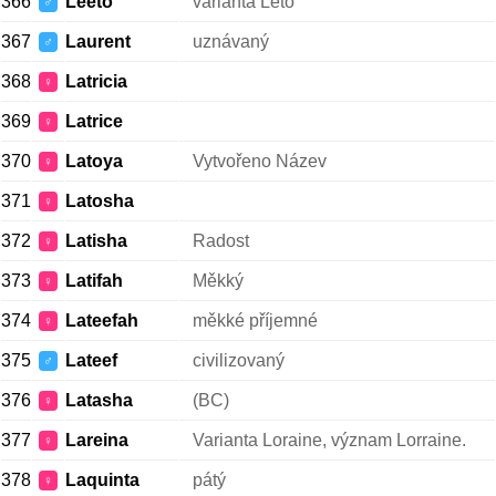
366
Leeto
varianta Leto
♂
367
Laurent
uznávaný
♂
368
Latricia
♀
369
Latrice
♀
370
Latoya
Vytvořeno Název
♀
371
Latosha
♀
372
Latisha
Radost
♀
373
Latifah
Měkký
♀
374
Lateefah
měkké příjemné
♀
375
Lateef
civilizovaný
♂
376
Latasha
(BC)
♀
377
Lareina
Varianta Loraine, význam Lorraine.
♀
378
Laquinta
pátý
♀