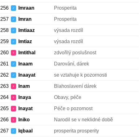
256
Imraan
Prosperita
♂
257
Imran
Prosperita
♂
258
Imtiaaz
výsada rozdíl
♂
259
Imtiaz
výsada rozdíl
♂
260
Imtithal
zdvořilý poslušnost
♀
261
Inaam
Darování, dárek
♂
262
Inaayat
se vztahuje k pozornosti
♂
263
Inam
Blahoslavení dárek
♀
264
Inaya
Obavy, péče
♀
265
Inayat
Péče o pozornost
♀
266
Iniko
Narodil se v neklidné době
♀
267
Iqbaal
prosperita prosperity
♂