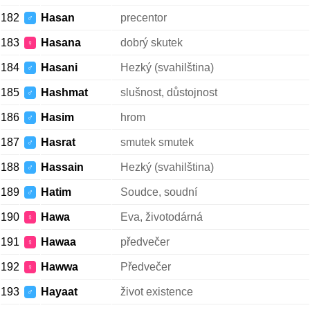
182
Hasan
precentor
♂
183
Hasana
dobrý skutek
♀
184
Hasani
Hezký (svahilština)
♂
185
Hashmat
slušnost, důstojnost
♂
186
Hasim
hrom
♂
187
Hasrat
smutek smutek
♂
188
Hassain
Hezký (svahilština)
♂
189
Hatim
Soudce, soudní
♂
190
Hawa
Eva, životodárná
♀
191
Hawaa
předvečer
♀
192
Hawwa
Předvečer
♀
193
Hayaat
život existence
♂