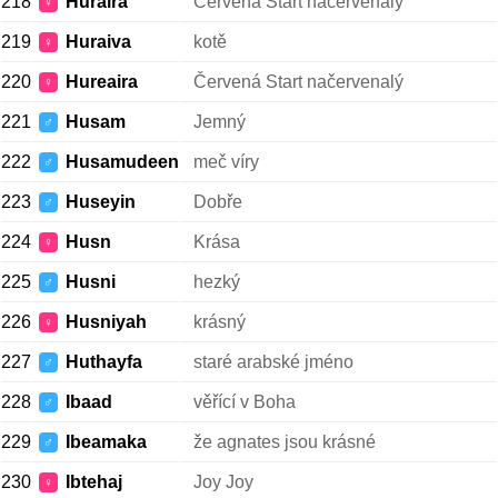
218
Huraira
Červená Start načervenalý
♀
219
Huraiva
kotě
♀
220
Hureaira
Červená Start načervenalý
♀
221
Husam
Jemný
♂
222
Husamudeen
meč víry
♂
223
Huseyin
Dobře
♂
224
Husn
Krása
♀
225
Husni
hezký
♂
226
Husniyah
krásný
♀
227
Huthayfa
staré arabské jméno
♂
228
Ibaad
věřící v Boha
♂
229
Ibeamaka
že agnates jsou krásné
♂
230
Ibtehaj
Joy Joy
♀