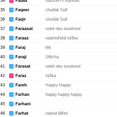
34
Falala
narozen v hojnosti
♀
35
Faqeer
chudák Sufi
♂
36
Faqir
chudák Sufi
♂
37
Faraasat
ostré oko soudnost
♂
38
Faraaz
nadmořská výška
♂
39
Faraj
lék
♂
40
Faraji
Útěcha
♂
41
Farasat
ostré oko soudnost
♂
42
Faraz
výška
♀
43
Fareh
Happy Happy
♂
44
Farhan
happy happy happy
♂
45
Farhani
♂
46
Farhat
radost štěstí
♂