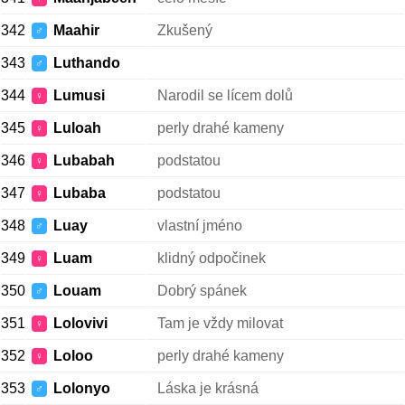
342
Maahir
Zkušený
♂
343
Luthando
♂
344
Lumusi
Narodil se lícem dolů
♀
345
Luloah
perly drahé kameny
♀
346
Lubabah
podstatou
♀
347
Lubaba
podstatou
♀
348
Luay
vlastní jméno
♂
349
Luam
klidný odpočinek
♀
350
Louam
Dobrý spánek
♂
351
Lolovivi
Tam je vždy milovat
♀
352
Loloo
perly drahé kameny
♀
353
Lolonyo
Láska je krásná
♂