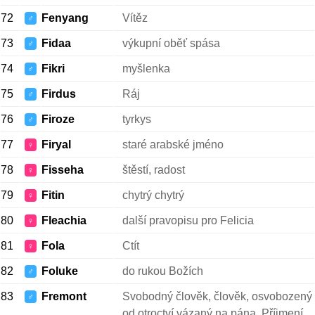
72
Fenyang
Vítěz
♂
73
Fidaa
výkupní oběť spása
♂
74
Fikri
myšlenka
♂
75
Firdus
Ráj
♂
76
Firoze
tyrkys
♂
77
Firyal
staré arabské jméno
♀
78
Fisseha
štěstí, radost
♀
79
Fitin
chytrý chytrý
♀
80
Fleachia
další pravopisu pro Felicia
♀
81
Fola
Ctít
♀
82
Foluke
do rukou Božích
♂
83
Fremont
Svobodný člověk, člověk, osvobozený
♂
od otroctví vázaný na pána. Příjmení.