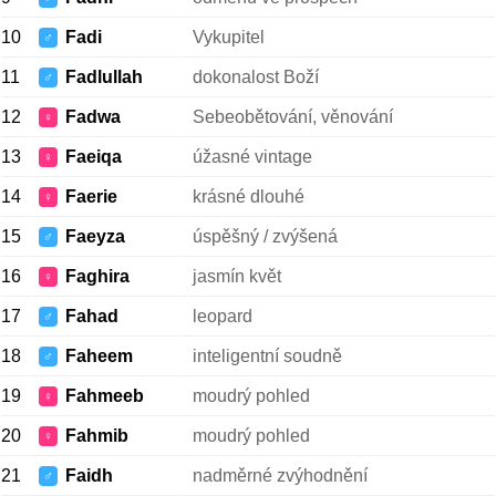
10
Fadi
Vykupitel
♂
11
Fadlullah
dokonalost Boží
♂
12
Fadwa
Sebeobětování, věnování
♀
13
Faeiqa
úžasné vintage
♀
14
Faerie
krásné dlouhé
♀
15
Faeyza
úspěšný / zvýšená
♂
16
Faghira
jasmín květ
♀
17
Fahad
leopard
♂
18
Faheem
inteligentní soudně
♂
19
Fahmeeb
moudrý pohled
♀
20
Fahmib
moudrý pohled
♀
21
Faidh
nadměrné zvýhodnění
♂