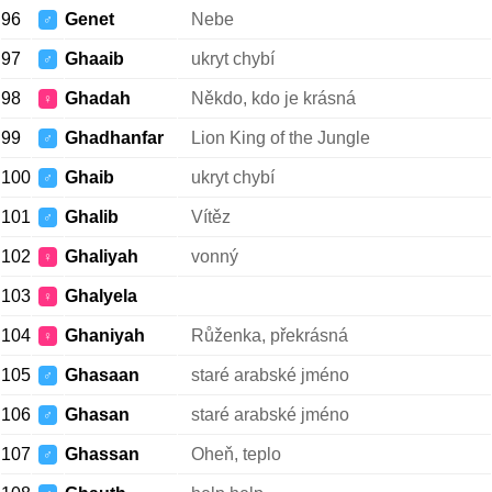
96
Genet
Nebe
♂
97
Ghaaib
ukryt chybí
♂
98
Ghadah
Někdo, kdo je krásná
♀
99
Ghadhanfar
Lion King of the Jungle
♂
100
Ghaib
ukryt chybí
♂
101
Ghalib
Vítěz
♂
102
Ghaliyah
vonný
♀
103
Ghalyela
♀
104
Ghaniyah
Růženka, překrásná
♀
105
Ghasaan
staré arabské jméno
♂
106
Ghasan
staré arabské jméno
♂
107
Ghassan
Oheň, teplo
♂