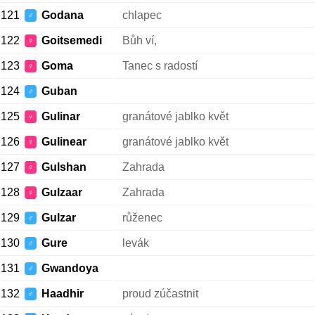
121
Godana
chlapec
♂
122
Goitsemedi
Bůh ví,
♀
123
Goma
Tanec s radostí
♀
124
Guban
♂
125
Gulinar
granátové jablko květ
♀
126
Gulinear
granátové jablko květ
♀
127
Gulshan
Zahrada
♀
128
Gulzaar
Zahrada
♀
129
Gulzar
růženec
♂
130
Gure
levák
♂
131
Gwandoya
♂
132
Haadhir
proud zúčastnit
♂