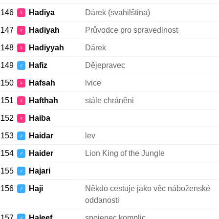
146
Hadiya
Dárek (svahilština)
♀
147
Hadiyah
Průvodce pro spravedlnost
♀
148
Hadiyyah
Dárek
♀
149
Hafiz
Dějepravec
♂
150
Hafsah
lvice
♀
151
Hafthah
stále chráněni
♀
152
Haiba
♀
153
Haidar
lev
♂
154
Haider
Lion King of the Jungle
♂
155
Hajari
♂
156
Haji
Někdo cestuje jako věc náboženské
♂
oddanosti
157
Haleef
spojenec komplic
♂