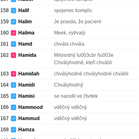
158
Halif
spojenec komplic
♂
159
Halim
Je pravda, že pacient
♂
160
Halima
Meek, vytrvalý
♀
161
Hamd
chvála chvála
♂
162
Hamida
Milosrdný \u003cbr /\u003e
♀
Chvályhodné, kteří chválili
163
Hamidah
chvályhodné chvályhodné chválili
♀
164
Hamidi
Chvályhodný
♂
165
Hamisi
se narodil ve čtvrtek
♂
166
Hammood
vděčný vděčný
♂
167
Hammud
vděčný vděčný
♂
168
Hamza
♂