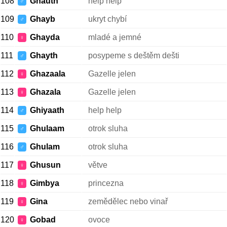
108
Ghauth
help help
♂
109
Ghayb
ukryt chybí
♂
110
Ghayda
mladé a jemné
♀
111
Ghayth
posypeme s deštěm dešti
♂
112
Ghazaala
Gazelle jelen
♀
113
Ghazala
Gazelle jelen
♀
114
Ghiyaath
help help
♂
115
Ghulaam
otrok sluha
♂
116
Ghulam
otrok sluha
♂
117
Ghusun
větve
♀
118
Gimbya
princezna
♀
119
Gina
zemědělec nebo vinař
♀
120
Gobad
ovoce
♀