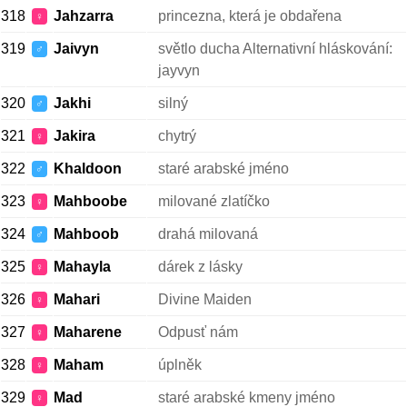
318
Jahzarra
princezna, která je obdařena
♀
319
Jaivyn
světlo ducha Alternativní hláskování:
♂
jayvyn
320
Jakhi
silný
♂
321
Jakira
chytrý
♀
322
Khaldoon
staré arabské jméno
♂
323
Mahboobe
milované zlatíčko
♀
324
Mahboob
drahá milovaná
♂
325
Mahayla
dárek z lásky
♀
326
Mahari
Divine Maiden
♀
327
Maharene
Odpusť nám
♀
328
Maham
úplněk
♀
329
Mad
staré arabské kmeny jméno
♀