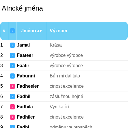
Africké jména
#
Jméno
Význam
♂
1
Jamal
Krása
♂
2
Faateer
výrobce výrobce
♂
3
Faatir
výrobce výrobce
♂
4
Fabunni
Bůh mi dal tuto
♂
5
Fadheeler
ctnost excelence
♀
6
Fadhil
záslužnou hojné
♂
7
Fadhila
Vynikající
♀
8
Fadhiler
ctnost excelence
♀
9
Fadhl
odměnu ve prospěch
♂