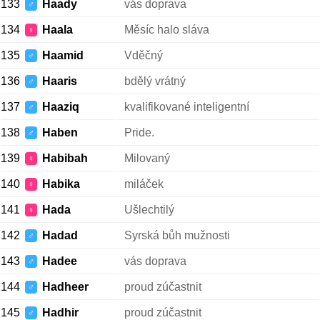
133
Haady
vás doprava
♂
134
Haala
Měsíc halo sláva
♀
135
Haamid
Vděčný
♂
136
Haaris
bdělý vrátný
♂
137
Haaziq
kvalifikované inteligentní
♂
138
Haben
Pride.
♂
139
Habibah
Milovaný
♀
140
Habika
miláček
♀
141
Hada
Ušlechtilý
♀
142
Hadad
Syrská bůh mužnosti
♂
143
Hadee
vás doprava
♂
144
Hadheer
proud zúčastnit
♂
145
Hadhir
proud zúčastnit
♂