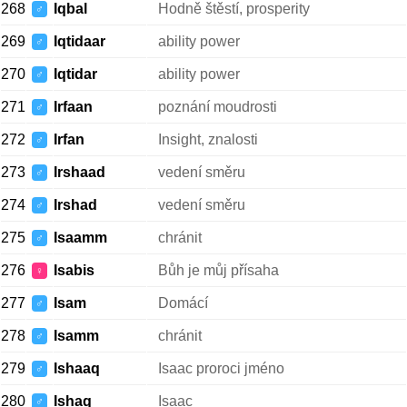
268
Iqbal
Hodně štěstí, prosperity
♂
269
Iqtidaar
ability power
♂
270
Iqtidar
ability power
♂
271
Irfaan
poznání moudrosti
♂
272
Irfan
Insight, znalosti
♂
273
Irshaad
vedení směru
♂
274
Irshad
vedení směru
♂
275
Isaamm
chránit
♂
276
Isabis
Bůh je můj přísaha
♀
277
Isam
Domácí
♂
278
Isamm
chránit
♂
279
Ishaaq
Isaac proroci jméno
♂
280
Ishaq
Isaac
♂