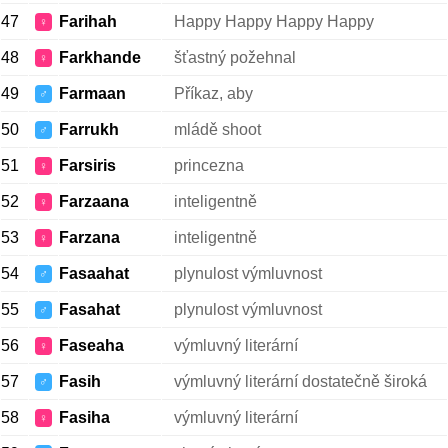
47
Farihah
Happy Happy Happy Happy
♀
48
Farkhande
šťastný požehnal
♀
49
Farmaan
Příkaz, aby
♂
50
Farrukh
mládě shoot
♂
51
Farsiris
princezna
♀
52
Farzaana
inteligentně
♀
53
Farzana
inteligentně
♀
54
Fasaahat
plynulost výmluvnost
♂
55
Fasahat
plynulost výmluvnost
♂
56
Faseaha
výmluvný literární
♀
57
Fasih
výmluvný literární dostatečně široká
♂
58
Fasiha
výmluvný literární
♀