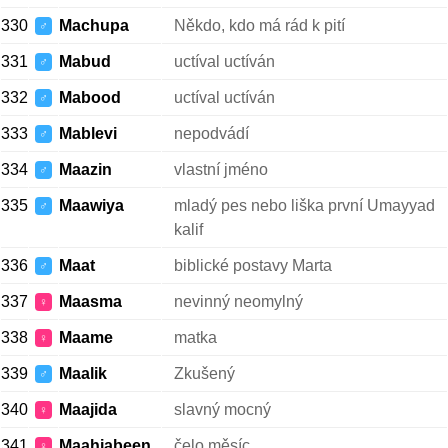
330
Machupa
Někdo, kdo má rád k pití
♂
331
Mabud
uctíval uctíván
♂
332
Mabood
uctíval uctíván
♂
333
Mablevi
nepodvádí
♂
334
Maazin
vlastní jméno
♂
335
Maawiya
mladý pes nebo liška první Umayyad
♂
kalif
336
Maat
biblické postavy Marta
♂
337
Maasma
nevinný neomylný
♀
338
Maame
matka
♀
339
Maalik
Zkušený
♂
340
Maajida
slavný mocný
♀
341
Maahjabeen
čelo měsíc
♀