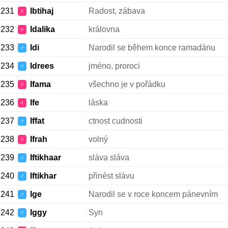
231
Ibtihaj
Radost, zábava
♀
232
Idalika
královna
♀
233
Idi
Narodil se během konce ramadánu
♂
234
Idrees
jméno, proroci
♂
235
Ifama
všechno je v pořádku
♀
236
Ife
láska
♀
237
Iffat
ctnost cudnosti
♂
238
Ifrah
volný
♀
239
Iftikhaar
sláva sláva
♂
240
Iftikhar
přinést slávu
♂
241
Ige
Narodil se v roce koncem pánevním
♂
242
Iggy
Syn
♂