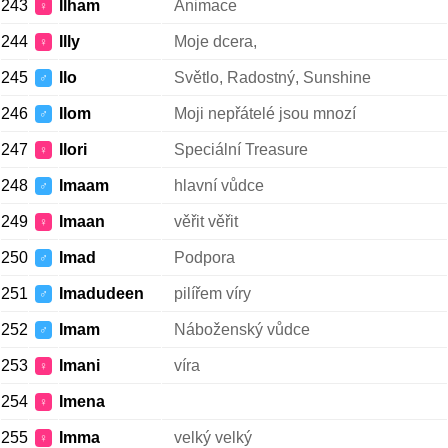
243
Ilham
Animace
♀
244
Illy
Moje dcera,
♀
245
Ilo
Světlo, Radostný, Sunshine
♂
246
Ilom
Moji nepřátelé jsou mnozí
♂
247
Ilori
Speciální Treasure
♀
248
Imaam
hlavní vůdce
♂
249
Imaan
věřit věřit
♀
250
Imad
Podpora
♂
251
Imadudeen
pilířem víry
♂
252
Imam
Náboženský vůdce
♂
253
Imani
víra
♀
254
Imena
♀
255
Imma
velký velký
♀