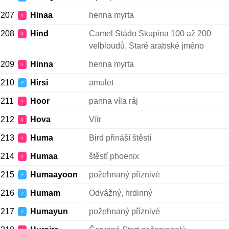
207
Hinaa
henna myrta
♀
208
Hind
Camel Stádo Skupina 100 až 200
♀
velbloudů, Staré arabské jméno
209
Hinna
henna myrta
♀
210
Hirsi
amulet
♂
211
Hoor
panna víla ráj
♀
212
Hova
Vítr
♀
213
Huma
Bird přináší štěstí
♀
214
Humaa
štěstí phoenix
♀
215
Humaayoon
požehnaný příznivé
♂
216
Humam
Odvážný, hrdinný
♂
217
Humayun
požehnaný příznivé
♂