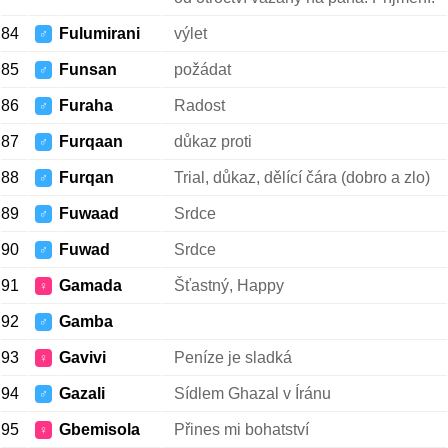
84
Fulumirani
výlet
♂
85
Funsan
požádat
♂
86
Furaha
Radost
♂
87
Furqaan
důkaz proti
♂
88
Furqan
Trial, důkaz, dělící čára (dobro a zlo)
♂
89
Fuwaad
Srdce
♂
90
Fuwad
Srdce
♂
91
Gamada
Šťastný, Happy
♀
92
Gamba
♂
93
Gavivi
Peníze je sladká
♀
94
Gazali
Sídlem Ghazal v Íránu
♂
95
Gbemisola
Přines mi bohatství
♀