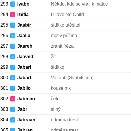
293
Iyabo
Někdo, kdo se vrátí k matce
♂
294
Izefia
I Have No Child
♀
295
Jaabir
šidítko utěšitel
♂
296
Jaalib
motiv příčina
♂
297
Jaareh
zranit fréza
♂
298
Jaaved
žít
♂
299
Jabari
šidítko
♂
300
Jabarl
Valiant. (Svahilština)
♂
301
Jabilo
kouzelník
♂
302
Jabmen
čelo
♀
303
Jabr
silný
♂
304
Jabraan
odměna trest
♂
305
Jabran
odměna trest
♂