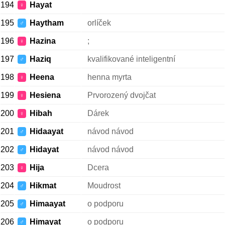
194
Hayat
♀
195
Haytham
orlíček
♂
196
Hazina
;
♀
197
Haziq
kvalifikované inteligentní
♂
198
Heena
henna myrta
♀
199
Hesiena
Prvorozený dvojčat
♀
200
Hibah
Dárek
♀
201
Hidaayat
návod návod
♂
202
Hidayat
návod návod
♂
203
Hija
Dcera
♀
204
Hikmat
Moudrost
♂
205
Himaayat
o podporu
♂
206
Himayat
o podporu
♂