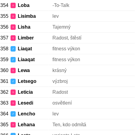
354
Loba
-To-Talk
♀
355
Lisimba
lev
♀
356
Lisha
Tajemný
♀
357
Limber
Radost, štěstí
♀
358
Liaqat
fitness výkon
♂
359
Liaaqat
fitness výkon
♂
360
Lewa
krásný
♀
361
Letsego
výzbroj
♂
362
Leticia
Radost
♀
363
Lesedi
osvětlení
♀
364
Lencho
lev
♂
365
Lehana
Ten, kdo odmítá
♀