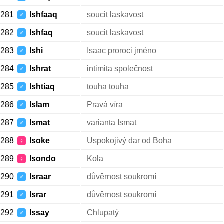
281
Ishfaaq
soucit laskavost
♂
282
Ishfaq
soucit laskavost
♂
283
Ishi
Isaac proroci jméno
♂
284
Ishrat
intimita společnost
♂
285
Ishtiaq
touha touha
♂
286
Islam
Pravá víra
♂
287
Ismat
varianta Ismat
♂
288
Isoke
Uspokojivý dar od Boha
♀
289
Isondo
Kola
♀
290
Israar
důvěrnost soukromí
♂
291
Israr
důvěrnost soukromí
♂
292
Issay
Chlupatý
♂