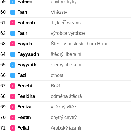
59
Fateen
chytrý chytrý
♂
60
Fath
Vítězství
♂
61
Fatimah
Ti, kteří weans
♀
62
Fatir
výrobce výrobce
♂
63
Fayola
Štěstí v neštěstí chodí Honor
♀
64
Fayyaadh
štědrý liberální
♂
65
Fayyadh
štědrý liberální
♂
66
Fazil
ctnost
♂
67
Feechi
Boží
♀
68
Feeidha
odměna štědrá
♀
69
Feeiza
vítězný vítěz
♀
70
Feetin
chytrý chytrý
♀
71
Fellah
Arabský jasmín
♀