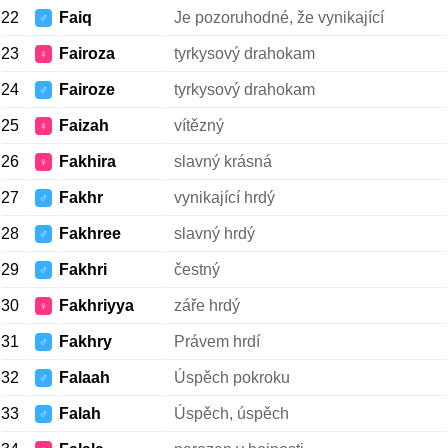
22
Faiq
Je pozoruhodné, že vynikající
♂
23
Fairoza
tyrkysový drahokam
♀
24
Fairoze
tyrkysový drahokam
♂
25
Faizah
vítězný
♀
26
Fakhira
slavný krásná
♀
27
Fakhr
vynikající hrdý
♂
28
Fakhree
slavný hrdý
♂
29
Fakhri
čestný
♂
30
Fakhriyya
záře hrdý
♀
31
Fakhry
Právem hrdí
♂
32
Falaah
Úspěch pokroku
♂
33
Falah
Úspěch, úspěch
♂