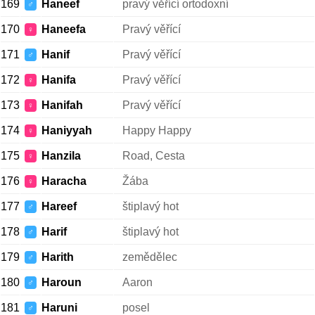
169
Haneef
pravý věřící ortodoxní
♂
170
Haneefa
Pravý věřící
♀
171
Hanif
Pravý věřící
♂
172
Hanifa
Pravý věřící
♀
173
Hanifah
Pravý věřící
♀
174
Haniyyah
Happy Happy
♀
175
Hanzila
Road, Cesta
♀
176
Haracha
Žába
♀
177
Hareef
štiplavý hot
♂
178
Harif
štiplavý hot
♂
179
Harith
zemědělec
♂
180
Haroun
Aaron
♂
181
Haruni
posel
♂